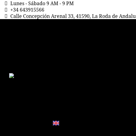
Lunes - Sábado 9 AM - 9 PM
+34 643915566
Calle Concepción Arenal 33, 41590, La Roda de Andalu
NOSOTROS
QUIROMASAJES
MASAJES RELAJANTES
MASAJES TERAPÉUTICOS
MASAJE
DESCONTRACTURANTE
MASAJE DEPORTIVO
MADEROTERAPIA
FACIALES
SPA, ESTÉTICA Y BALNEARIO
MANICURA
A DOMICILIO
BONOS Y OFERTAS
CONTACTO